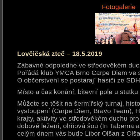
Fotogalerie
Lovčičská zteč – 18.5.2019
Zábavné odpoledne ve středověkém duchu
Pořádá klub YMCA Brno Carpe Diem ve sp
O občerstvení se postarají hasiči ze SDH
Místo a čas konání: bitevní pole u statk
Můžete se těšit na šermířský turnaj, hist
vystoupení (Carpe Diem, Bravo Team), 
krajty, aktivity ve středověkém duchu pro 
dobové ležení, ohňová šou (In Taberna a
celým dnem vás bude Libor Olšan z Olša