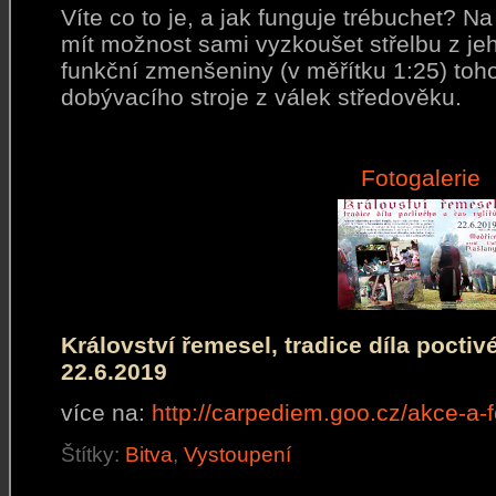
Víte co to je, a jak funguje trébuchet? N
mít možnost sami vyzkoušet střelbu z j
funkční zmenšeniny (v měřítku 1:25) toh
dobývacího stroje z válek středověku.
Fotogalerie
Království řemesel, tradice díla poctivé
22.6.2019
více na:
http://carpediem.goo.cz/akce-a-
Štítky:
Bitva
,
Vystoupení