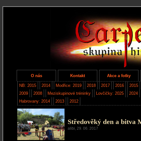
O nás
Kontakt
Akce a fotky
NB: 2015
2014
Modřice: 2019
2018
2017
2016
2015
2009
2008
Meziskupinové tréninky
Lovčičky: 2025
2024
Habrovany: 2014
2013
2012
Středověký den a bitva 
alibi, 29. 06. 2017