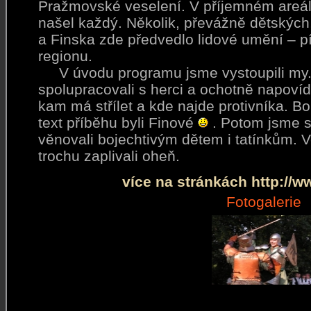
Pražmovské veselení. V příjemném areálu
našel každý. Několik, převážně dětských
a Finska zde předvedlo lidové umění – p
regionu.
V úvodu programu jsme vystoupili my. 
spolupracovali s herci a ochotně napoví
kam má střílet a kde najde protivníka. B
text příběhu byli Finové
. Potom jsme s
věnovali bojechtivým dětem i tatínkům. V
trochu zaplivali oheň.
více na stránkách http://
Fotogalerie