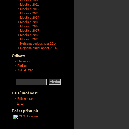
Modřice 2010
Modřice 2011
Modřice 2012
Modřice 2013
Modřice 2014
Modřice 2015
Modřice 2016
Modřice 2017
Modřice 2018
Modřice 2019
Nejasná budoucnost 2014
Nejasná budoucnost 2015
Odkazy
Metanoon
PerKelt
YMCA Brno
Další možnosti
Přihlásit se
RSS
Počet přístupů