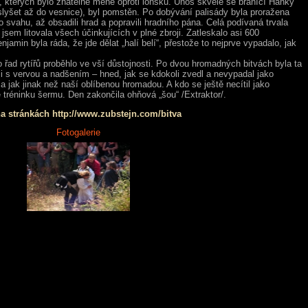
terých bylo znatelně méně oproti loňsku. Únos skvěle se bránící Hanky
l slyšet až do vesnice), byl pomstěn. Po dobývání palisády byla proražena
 svahu, až obsadili hrad a popravili hradního pána. Celá podívaná trvala
jsem litovala všech účinkujících v plné zbroji. Zatleskalo asi 600
min byla ráda, že jde dělat „halí belí“, přestože to nejprve vypadalo, jak
d rytířů proběhlo ve vší důstojnosti. Po dvou hromadných bitvách byla ta
tili s vervou a nadšením – hned, jak se kdokoli zvedl a nevypadal jako
a jak jinak než naší oblíbenou hromadou. A kdo se ještě necítil jako
e tréninku šermu. Den zakončila ohňová „šou“ /Extraktor/.
na stránkách http://www.zubstejn.com/bitva
Fotogalerie