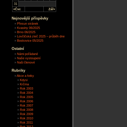
31
«Čvc
Zář»
Nejnovější příspěvky
Přesun stránek
Kvasiny 06/2025
Brno 06/2025
Lovčičská zteč 2025 – průběh dne
Boskovice 05/2025
Ostatní
Námi pořádané
Naše vystoupení
Naši členové
Rubriky
Akce a fotky
Kdysi
Krčma
Rok 2003
Rok 2004
Rok 2005
Rok 2006
Rok 2007
Rok 2008
Rok 2009
Rok 2010
Rok 2011
Rok 2012