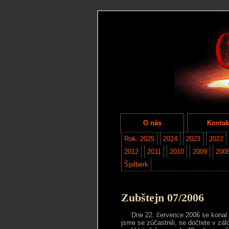
O nás
Kontak
Rok: 2025
2024
2023
2022
2012
2011
2010
2009
200
Špilberk
Zubštejn 07/2006
Dne 22. července 2006 se konal 3. 
jsme se zúčastnili, se dočtete v zá