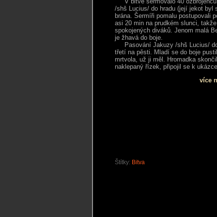
V bitvě šermovalo 40 ozbrojenců, k
/shš Lucius/ do hradu (její jekot by
brána. Šermíři pomalu postupovali po
asi 20 min na prudkém slunci, takže 
spokojených diváků. Jenom malá Benja
je žhavá do boje.
Pasování Jakuzy /shš Lucius/ do řa
třetí na pěsti. Mladí se do boje pus
mrtvola, už ji měl. Hromadka skončil
naklepaný řízek, připojil se k ukázc
více 
Štítky:
Bitva