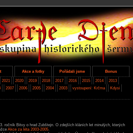
t
Akce a fotky
Pořádali jsme
Bonus
2021
2020
2019
2018
2017
2016
2015
2014
2013
8
2007
2006
2005
2004
2003
vystoupení: Krčma
Kdysi
ročník Bitvy o hrad Zubštejn. O zdejších kláních let minulých, kterých
ložce
Akce za léta 2003-2005
.