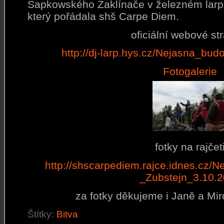
Sapkowského Zaklínače v železném larp
který pořádala shš Carpe Diem.
oficiální webové st
http://dj-larp.hys.cz/Nejasna_bu
Fotogalerie
fotky na rajčet
http://shscarpediem.rajce.idnes.cz/
_Zubstejn_3.10.
za fotky děkujeme i Janě a Mi
Štítky:
Bitva