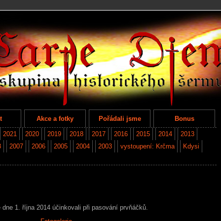
t
Akce a fotky
Pořádali jsme
Bonus
2021
2020
2019
2018
2017
2016
2015
2014
2013
8
2007
2006
2005
2004
2003
vystoupení: Krčma
Kdysi
ne 1. října 2014 účinkovali při pasování prvňáčků.