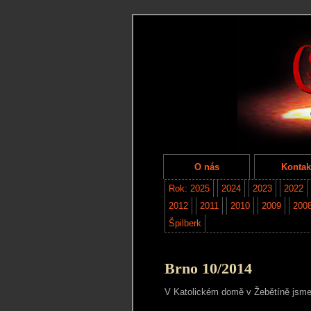
O nás
Kontak
Rok: 2025
2024
2023
2022
2012
2011
2010
2009
200
Špilberk
Brno 10/2014
V Katolickém domě v Žebětíně jsme d