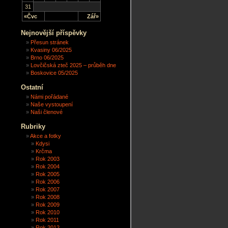
31
«Čvc
Zář»
Nejnovější příspěvky
Přesun stránek
Kvasiny 06/2025
Brno 06/2025
Lovčičská zteč 2025 – průběh dne
Boskovice 05/2025
Ostatní
Námi pořádané
Naše vystoupení
Naši členové
Rubriky
Akce a fotky
Kdysi
Krčma
Rok 2003
Rok 2004
Rok 2005
Rok 2006
Rok 2007
Rok 2008
Rok 2009
Rok 2010
Rok 2011
Rok 2012