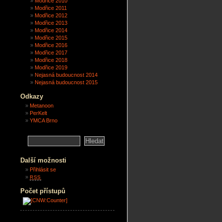
Modřice 2010
Modřice 2011
Modřice 2012
Modřice 2013
Modřice 2014
Modřice 2015
Modřice 2016
Modřice 2017
Modřice 2018
Modřice 2019
Nejasná budoucnost 2014
Nejasná budoucnost 2015
Odkazy
Metanoon
PerKelt
YMCA Brno
Další možnosti
Přihlásit se
RSS
Počet přístupů