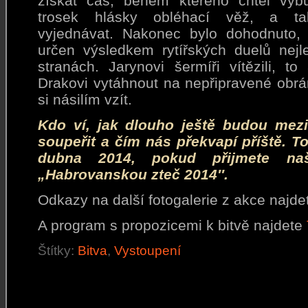
získat čas, během kterého chtěl vyb
trosek hlásky obléhací věž, a ta
vyjednávat. Nakonec bylo dohodnuto, 
určen výsledkem rytířských duelů nej
stranách. Jarynovi šermíři vítězili, t
Drakovi vytáhnout na nepřipravené obrá
si násilím vzít.
Kdo ví, jak dlouho ještě budou mezi
soupeřit a čím nás překvapí příště. T
dubna 2014, pokud přijmete na
„Habrovanskou zteč 2014″.
Odkazy na další fotogalerie z akce najd
A program s propozicemi k bitvě najdete
Štítky:
Bitva
,
Vystoupení