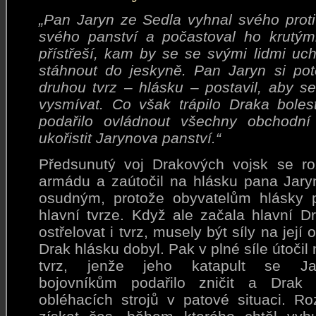
„Pan Jaryn ze Sedla vyhnal svého prot
svého panství a počastoval ho krutý
přístřeší, kam by se se svými lidmi uch
stáhnout do jeskyně. Pan Jaryn si p
druhou tvrz – hlásku – postavil, aby s
vysmívat. Co však trápilo Draka bolest
podařilo ovládnout všechny obchodní
ukořistit Jarynova panství.“
Předsunutý voj Drakových vojsk se ro
armádu a zaútočil na hlásku pana Jar
osudným, protože obyvatelům hlásky p
hlavní tvrze. Když ale začala hlavní 
ostřelovat i tvrz, musely být síly na jej
Drak
hlásku dobyl. Pak v plné síle útočil 
tvrz, jenže jeho katapult se Ja
bojovníkům podařilo zničit a Drak
obléhacích strojů v patové situaci. R