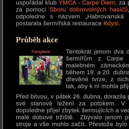
uspořádal klub
YMCA
-
Carpe Diem
, za
za pomoci
Sboru dobrovolných hasičů
odpoledne s názvem „Habrovanská z
postarala šermířská restaurace
Kdysi
.
Průběh akce
Tentokrát jenom dva d
Fotogalerie
šermířům z Carp
malebném zámeckém
během 19. a 20. dubna
dřevěné tvrze, z nic
tak, aby k ní mohla při
Před bitvou, v pátek 26. dubna, dorazila 
své stanové ležení za potokem. V
dopoledne přijel zbytek šermujících a ved
malé dobové tržiště. Zbývalo jenom p
stroje a vše mohlo začít. Přestože byl