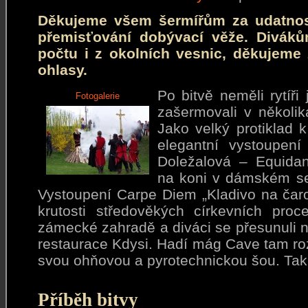
Děkujeme všem šermířům za udatnost 
přemisťování dobývací věže. Divákům
počtu i z okolních vesnic, děkujeme 
ohlasy.
Po bitvě neměli rytíři 
Fotogalerie
zašermovali v několi
Jako velký protiklad k
elegantní vystoupen
Doležalová – Equidan
na koni v dámském se
Vystoupení Carpe Diem „Kladivo na čaro
krutosti středověkých církevních pro
zámecké zahradě a diváci se přesunuli n
restaurace Kdysi. Hadí mág Cave tam ro
svou ohňovou a pyrotechnickou šou. Tak 
Příběh bitvy