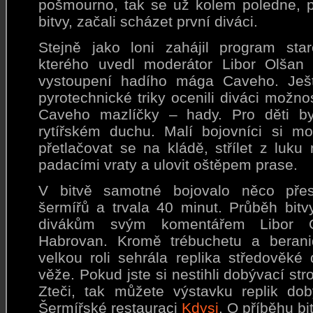
pošmourno, tak se už kolem poledne, p
bitvy, začali scházet první diváci.
Stejně jako loni zahájil program sta
kterého uvedl moderátor Libor Olšan
vystoupení hadího mága Caveho. Ješt
pyrotechnické triky ocenili diváci možnos
Caveho mazlíčky – hady. Pro děti by
rytířském duchu. Malí bojovníci si mo
přetlačovat se na kládě, střílet z luk
padacími vraty a ulovit oštěpem prase.
V bitvě samotné bojovalo něco pře
šermířů a trvala 40 minut. Průběh bitvy 
divákům svým komentářem Libor 
Habrovan. Kromě trébuchetu a berani
velkou roli sehrála replika středověké
věže. Pokud jste si nestihli dobývací str
Zteči, tak můžete výstavku replik dobý
Šermířské restauraci
Kdysi
. O příběhu bi