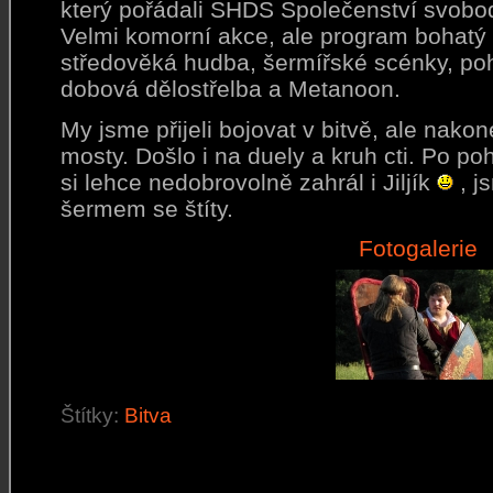
který pořádali SHDŠ Společenství svobod
Velmi komorní akce, ale program bohatý 
středověká hudba, šermířské scénky, po
dobová dělostřelba a Metanoon.
My jsme přijeli bojovat v bitvě, ale nako
mosty. Došlo i na duely a kruh cti. Po po
si lehce nedobrovolně zahrál i Jiljík
, j
šermem se štíty.
Fotogalerie
Štítky:
Bitva