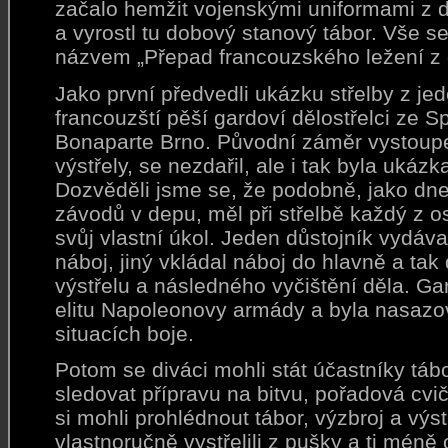
začalo hemžit vojenskými uniformami z
a vyrostl tu dobový stanový tábor. Vše s
názvem „Přepad francouzského ležení z 
Jako první předvedli ukázku střelby z jed
francouzští pěší gardoví dělostřelci ze 
Bonaparte Brno. Původní záměr vystoupení
výstřely, se nezdařil, ale i tak byla ukáz
Dozvěděli jsme se, že podobně, jako dn
závodů v depu, měl při střelbě každý z o
svůj vlastní úkol. Jeden důstojník vydáva
náboj, jiný vkládal náboj do hlavně a ta
výstřelu a následného vyčištění děla. Ga
elitu Napoleonovy armády a byla nasazo
situacích boje.
Potom se diváci mohli stát účastníky táb
sledovat přípravu na bitvu, pořadová cvi
si mohli prohlédnout tábor, výzbroj a výst
vlastnoručně vystřelili z pušky a ti méně 