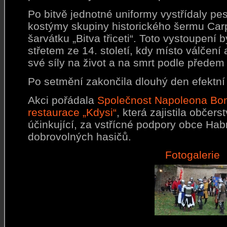
Po bitvě jednotné uniformy vystřídaly p
kostýmy skupiny historického šermu Car
šarvátku „Bitva třiceti“. Toto vystoupení
střetem ze 14. století, kdy místo válčení 
své síly na život a na smrt podle předem
Po setmění zakončila dlouhý den efektní 
Akci pořádala
Společnost Napoleona Bon
restaurace „Kdysi“
, která zajistila občers
účinkující, za vstřícné podpory obce Ha
dobrovolných hasičů.
Fotogalerie