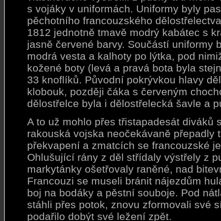
s vojáky v uniformách. Uniformy byly pas
pěchotního francouzského dělostřelectva 
1812 jednotně tmavě modrý kabátec s k
jasně červené barvy. Součástí uniformy b
modrá vesta a kalhoty po lýtka, pod nimi
kožené boty (levá a pravá bota byla ste
33 knoflíků. Původní pokrývkou hlavy děl
klobouk, později čáka s červeným choch
dělostřelce byla i dělostřelecká šavle a p
A to už mohlo přes třistapadesát diváků s
rakouská vojska neočekávaně přepadly t
překvapení a zmatcích se francouzské je
Ohlušující rány z děl střídaly výstřely z p
markytánky ošetřovaly raněné, nad bite
Francouzi se museli bránit nájezdům hul
boj na bodáky a pěstní souboje. Pod nátl
stáhli přes potok, znovu zformovali své s
podařilo dobýt své ležení zpět.