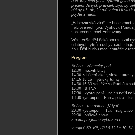
dob, kdy nechyběla rytířům galantno
předem daných pravidel. Bylo by pě
někdy až tak, že má velmi blízko k
pojďte s námi!
„Habrovanská zteč“ se bude konat 
Habrovanech (okr. Vyškov). Pořádá 
spolupráci s obcí Habrovany.
Vás i Vaše děti čeká spousta zábav
udatných rytířů a dobývacích strojů
šou. Děti budou moci soutěžit v roz
Program
Scéna – zámecký park
12:00 nácvik bitvy
14:00 zahájení akce, slovo starosty
14:15-15:15 rytířský turnaj
14:30-15:30 soutěže s dětmi (lukostř
16:00 BITVA
17:30 vystoupení – nejen rytíři na 
18:30 vystoupení „Pán a páže – les
Scéna – restaurace „Kdysi“
20:00 vystoupení – hadí mág Cave
22:00 ohňová show
změna programu vyhrazena
vstupné 60,-Kč, děti 6-12 let 30,-Kč,