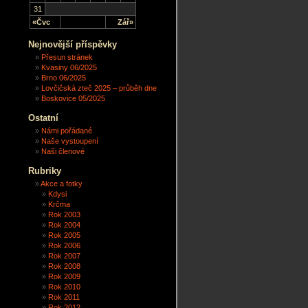
31
«Čvc
Zář»
Nejnovější příspěvky
Přesun stránek
Kvasiny 06/2025
Brno 06/2025
Lovčičská zteč 2025 – průběh dne
Boskovice 05/2025
Ostatní
Námi pořádané
Naše vystoupení
Naši členové
Rubriky
Akce a fotky
Kdysi
Krčma
Rok 2003
Rok 2004
Rok 2005
Rok 2006
Rok 2007
Rok 2008
Rok 2009
Rok 2010
Rok 2011
Rok 2012