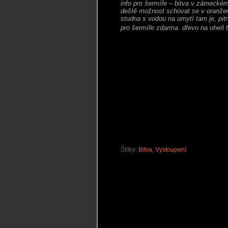
info pro šermíře –
bitva v zámeckém 
deště možnost schovat se v oranžer
studna s vodou na umytí tam je, pit
pro šermíře zdarma. dřevo na oheň 
Štítky:
Bitva
,
Vystoupení