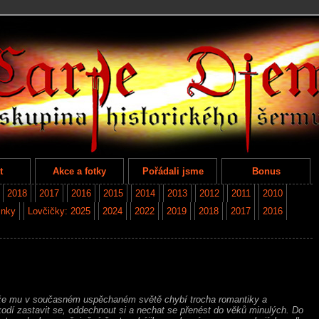
t
Akce a fotky
Pořádali jsme
Bonus
2018
2017
2016
2015
2014
2013
2012
2011
2010
inky
Lovčičky: 2025
2024
2022
2019
2018
2017
2016
že mu v současném uspěchaném světě chybí trocha romantiky a
odí zastavit se, oddechnout si a nechat se přenést do věků minulých. Do