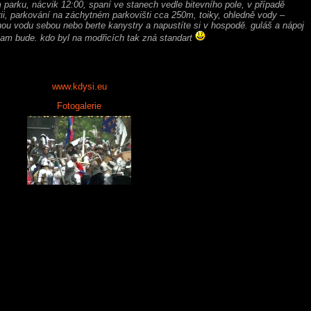
parku, nácvik 12:00, spaní ve stanech vedle bitevního pole, v případě
ii, parkování na záchytném parkovišti cca 250m, toiky, ohledně vody –
nou vodu sebou nebo berte kanystry a napustíte si v hospodě. guláš a nápoj
tam bude. kdo byl na modřicích tak zná standart
www.kdysi.eu
Fotogalerie