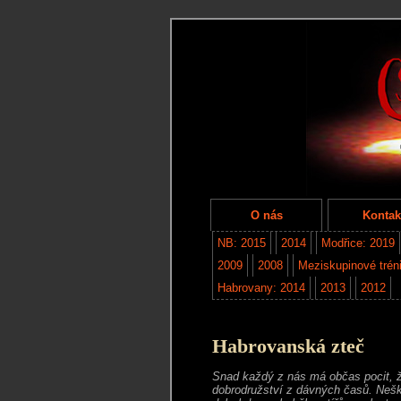
O nás
Kontak
NB: 2015
2014
Modřice: 2019
2009
2008
Meziskupinové trén
Habrovany: 2014
2013
2012
Habrovanská zteč
Snad každý z nás má občas pocit, 
dobrodružství z dávných časů. Nešk