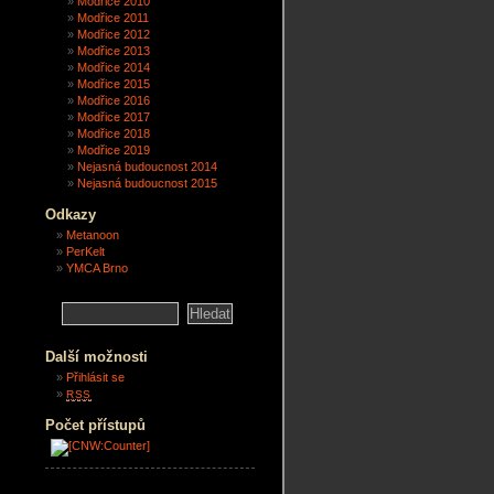
Modřice 2010
Modřice 2011
Modřice 2012
Modřice 2013
Modřice 2014
Modřice 2015
Modřice 2016
Modřice 2017
Modřice 2018
Modřice 2019
Nejasná budoucnost 2014
Nejasná budoucnost 2015
Odkazy
Metanoon
PerKelt
YMCA Brno
Další možnosti
Přihlásit se
RSS
Počet přístupů