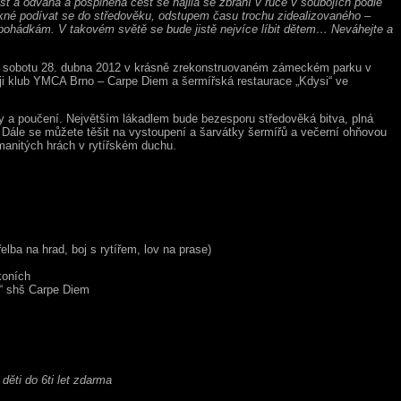
st a odvaha a pošpiněná čest se hájila se zbraní v ruce v soubojích podle
kné podívat se do středověku, odstupem času trochu zidealizovaného –
 pohádkám. V takovém světě se bude jistě nejvíce líbit dětem… Neváhejte a
v sobotu 28. dubna 2012 v krásně zrekonstruovaném zámeckém parku v
ji klub YMCA Brno – Carpe Diem a šermířská restaurace „Kdysi“ ve
y a poučení. Největším lákadlem bude bezesporu středověká bitva, plná
. Dále se můžete těšit na vystoupení a šarvátky šermířů a večerní ohňovou
manitých hrách v rytířském duchu.
elba na hrad, boj s rytířem, lov na prase)
koních
t“ shš Carpe Diem
 děti do 6ti let zdarma