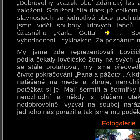
„Dobrovolný svazek obcí Ždánický les a
založení. Sdružení čítá dnes již celkem
slavnostech se jednotlivé obce pochlubi
jsme vidět soubory lidových tanců, 
úžasného „Karla Gotta“
… Součá
vyhodnocení - cykloakce „Za poznáním 
My jsme zde reprezentovali Lovčič
pódia čekaly lovčičské ženy na svých „
se stále protahoval, my jsme předved
čtvrté pokračování „Pana a pážete“. A kdy
natěšené na meče a zbroje, nemohli
potěžkat si je. Malí šermíři a šermířky
nerozhodní a někdy s pláčem utekl
nedobrovolně, vyzval na souboj nará
jednoho nás porazil a tak jsme mu podě
Fotogalerie