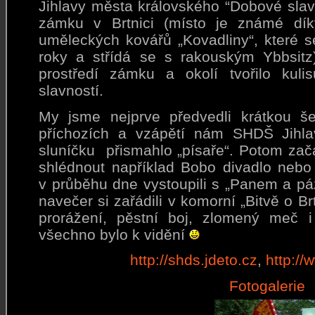
Jihlavy města královského “Dobové slav
zámku v Brtnici (místo je známé dík
uměleckých kovářů „Kovadliny“, které 
roky a střídá se s rakouským Ybbsit
prostředí zámku a okolí tvořilo kul
slavností.
My jsme nejprve předvedli krátkou š
příchozích a vzápětí nám SHDŠ Jihla
sluníčku přismahlo „písaře“. Potom zača
shlédnout například Bobo divadlo neb
v průběhu dne vystoupili s „Panem a pá
navečer si zařádili v komorní „Bitvě o Br
prorážení, pěstní boj, zlomený meč 
všechno bylo k vidění
http://shds.jdeto.cz
,
http://
Fotogalerie