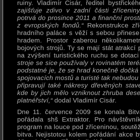
ruiny. Vladimír Cisár, ředitel bystřic
zajišťuje zdivo v zadní části zřícenin
potrvá do prosince 2011 a finanční prostř
z evropských fondů.“
Rekonstrukce zří
hradního paláce s věží s sebou přines
hradem. Prostor zaberou několikametr
bojových strojů. Ty se mají stát atrakcí 
na zvýšení turistického ruchu se dotaci
stroje se sice používaly v rovinatém teré
podstatné je, že se hrad konečně dočká 
spojovacích mostů a turisté tak nebudou
připravují také nákresy dřevěných sta
kde by jich mělo vzniknout zhruba dese
platnéřství,“
dodal Vladimír Cisár.
Dne 11. července 2009 se konala Bitv
pořádala shš Extraktor. Pro návštěvník
program na louce pod zříceninou, soutěže 
bitva. Nejistotou kolem pořádání akce 