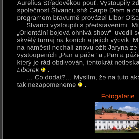
Aurelius Středověkou pouť. Vystoupily z
společnost Štvanci, shš Carpe Diem a co
programem bravurně provázel Libor Olša
Štvanci vystoupili s představeními „Muš
„Orientální bojová ohnivá show“, uvedli s
skvělý turnaj na koních a jejich výcvik.
na náměstí nechali znovu ožít Jaryna ze
vystoupeních „Pan a páže“ a „Pan a páže
který je rád obdivován, tentokrát netleska
Liborek
.
… Co dodat?… Myslím, že na tuto akci, 
tak nezapomeneme
.
Fotogalerie