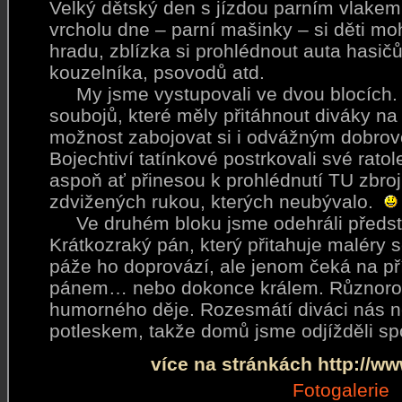
Velký dětský den s jízdou parním vlak
vrcholu dne – parní mašinky – si děti mo
hradu, zblízka si prohlédnout auta hasič
kouzelníka, psovodů atd.
My jsme vystupovali ve dvou blocích. 
soubojů, které měly přitáhnout diváky na
možnost zabojovat si i odvážným dobrov
Bojechtiví tatínkové postrkovali své ratole
aspoň ať přinesou k prohlédnutí TU zbro
zdvižených rukou, kterých neubývalo.
Ve druhém bloku jsme odehráli předst
Krátkozraký pán, který přitahuje maléry 
páže ho doprovází, ale jenom čeká na příl
pánem… nebo dokonce králem. Různorod
humorného děje. Rozesmátí diváci nás ně
potleskem, takže domů jsme odjížděli sp
více na stránkách http://w
Fotogalerie