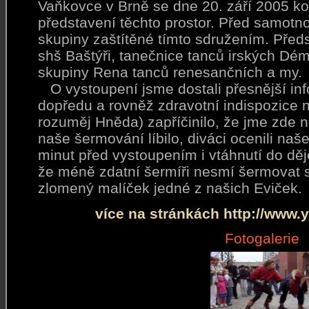
Vaňkovce v Brně se dne 20. září 2005 ko
představení těchto prostor.
Před samotnou
skupiny zaštítěné tímto sdružením. Předs
shš Baštýři, tanečnice tanců irských Démá
skupiny Rena tanců renesančních a my.
O vystoupení jsme dostali přesnější inf
dopředu a rovněž zdravotní indispozice 
rozuměj Hněda) zapříčinilo, že jme zde ne
naše šermování líbilo, diváci ocenili na
minut před vystoupením i vtáhnutí do děj
že méně zdatní šermíři nesmí šermovat s
zlomený malíček jedné z našich Eviček.
více na stránkách http://www.
Fotogalerie